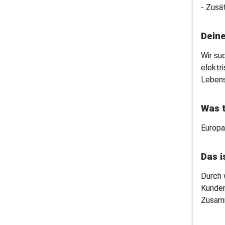
- Zusä
Dein
Wir su
elektr
Lebens
Was t
Europa
Das i
Durch 
Kunden
Zusam