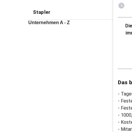
Stapler
Unternehmen A - Z
Di
im
Das b
- Tage
- Fes
- Fest
- 1000
- Kost
- Mita