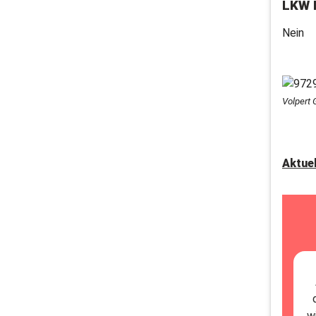
LKW 
Nein
Volpert 
Aktue
w