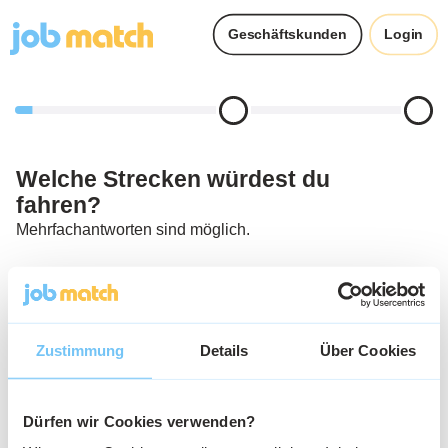
Geschäftskunden
Login
Welche Strecken würdest du
Z
fahren?
a
Mehrfachantworten sind möglich.
Me
Nahverkehr
Fernverkehr
Zustimmung
Details
Über Cookies
International
Dürfen wir Cookies verwenden?