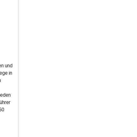
en und
ege in
h
jeden
ührer
50