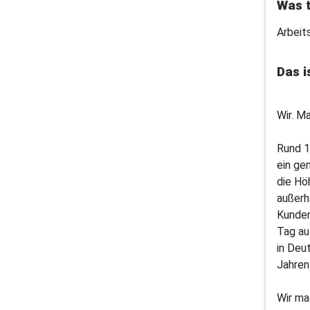
Was t
Arbeit
Das i
Wir. M
Rund 1
ein ge
die Hö
außerh
Kunden
Tag au
in Deu
Jahren
Wir ma