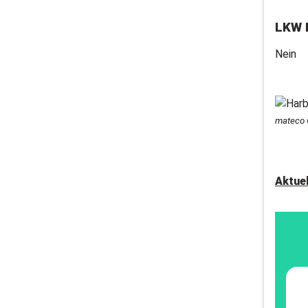
LKW 
Nein
mateco 
Aktue