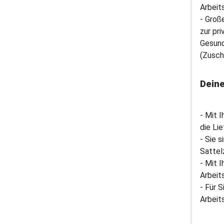
Arbeit
- Groß
zur pr
Gesund
(Zusch
Dein
- Mit 
die Li
- Sie 
Sattel
- Mit 
Arbeit
- Für 
Arbeit