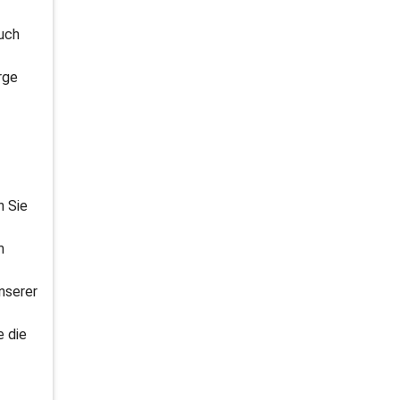
auch
rge
n Sie
m
nserer
e die