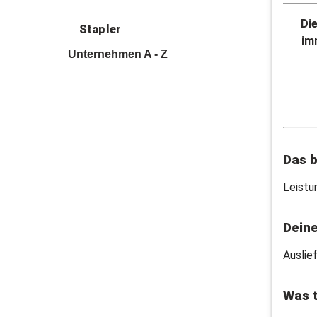
Di
Stapler
im
Unternehmen A - Z
Das b
Leistu
Dein
Auslie
Was t