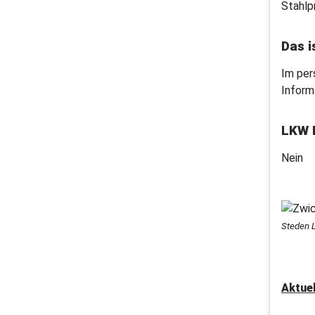
Stahlp
Das i
Im per
Inform
LKW 
Nein
Steden 
Aktue