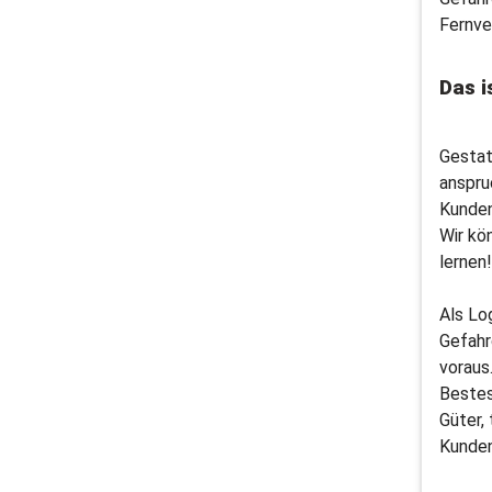
Fernve
Das i
Gestat
anspru
Kunde
Wir kö
lernen!
Als Lo
Gefahr
voraus
Bestes
Güter,
Kunden