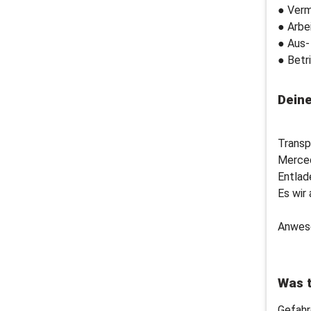
● Ver
● Arbe
● Aus-
● Betr
Dein
Transp
Merced
Entlad
Es wir
Anwese
Was t
Gefahr