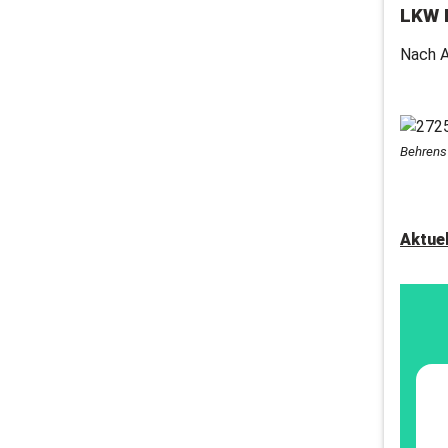
LKW 
Nach 
Behrens
Aktue