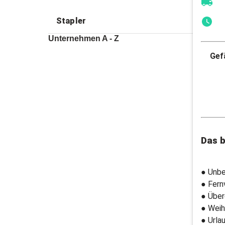
Stapler
Unternehmen A - Z
Gefä
Das b
● Unbe
● Fern
● Über
● Weih
● Urla