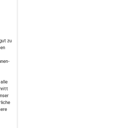
gut zu
ten
nnen­
alle
ritt
unser
liche
sere