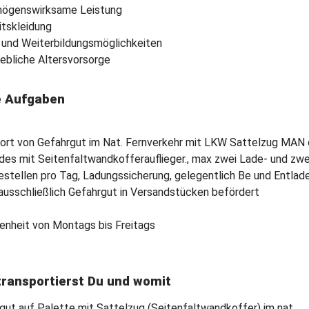
mögenswirksame Leistung
itskleidung
 und Weiterbildungsmöglichkeiten
iebliche Altersvorsorge
e Aufgaben
ort von Gefahrgut im Nat. Fernverkehr mit LKW Sattelzug MAN 
es mit Seitenfaltwandkofferauflieger., max zwei Lade- und zwe
estellen pro Tag, Ladungssicherung, gelegentlich Be und Entlad
 ausschließlich Gefahrgut in Versandstücken befördert
nheit von Montags bis Freitags
ransportierst Du und womit
gut auf Palette mit Sattelzug (Seitenfaltwandkoffer) im nat.