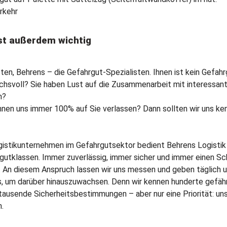
rkehr
st außerdem wichtig
ten, Behrens – die Gefahrgut-Spezialisten. Ihnen ist kein Gefahr
chs­voll? Sie haben Lust auf die Zusammen­arbeit mit interes­san
n?
nnen uns immer 100% auf Sie verlassen? Dann sollten wir uns ke
gistikunternehmen im Gefahrgutsektor bedient Behrens Logistik 
gut­klassen. Immer zuverlässig, immer sicher und immer einen Sch
. An diesem Anspruch lassen wir uns messen und geben täglich 
, um darüber hinaus­zuwachsen. Denn wir kennen hunderte gefähr
 tausende Sicherheits­bestimmungen – aber nur eine Priorität: un
.