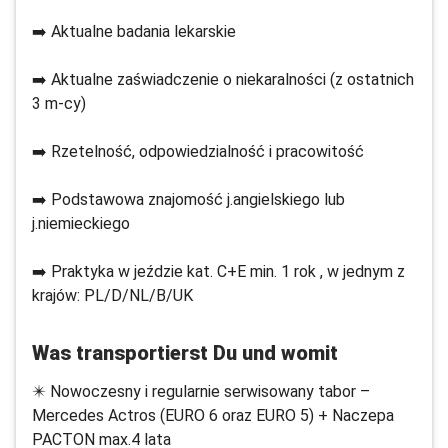
➡️ Aktualne badania lekarskie
➡️ Aktualne zaświadczenie o niekaralności (z ostatnich
3 m-cy)
➡️ Rzetelność, odpowiedzialność i pracowitość
➡️ Podstawowa znajomość j.angielskiego lub
j.niemieckiego
➡️ Praktyka w jeździe kat. C+E min. 1 rok , w jednym z
krajów: PL/D/NL/B/UK
Was transportierst Du und womit
✴️ Nowoczesny i regularnie serwisowany tabor –
Mercedes Actros (EURO 6 oraz EURO 5) + Naczepa
PACTON max.4 lata