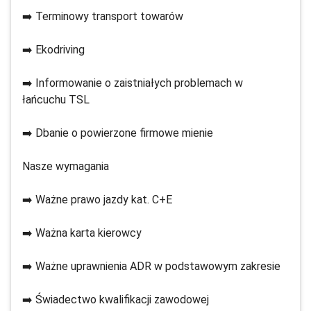
➡️ Terminowy transport towarów
➡️ Ekodriving
➡️ Informowanie o zaistniałych problemach w
łańcuchu TSL
➡️ Dbanie o powierzone firmowe mienie
Nasze wymagania
➡️ Ważne prawo jazdy kat. C+E
➡️ Ważna karta kierowcy
➡️ Ważne uprawnienia ADR w podstawowym zakresie
➡️ Świadectwo kwalifikacji zawodowej