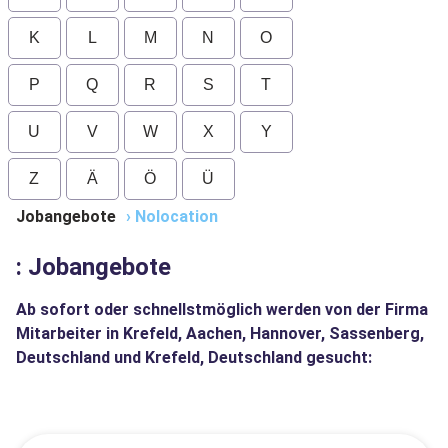
K
L
M
N
O
P
Q
R
S
T
U
V
W
X
Y
Z
Ä
Ö
Ü
Jobangebote
›
Nolocation
: Jobangebote
Ab sofort oder schnellstmöglich werden von der Firma
Mitarbeiter in Krefeld, Aachen, Hannover, Sassenberg,
Deutschland und Krefeld, Deutschland gesucht: