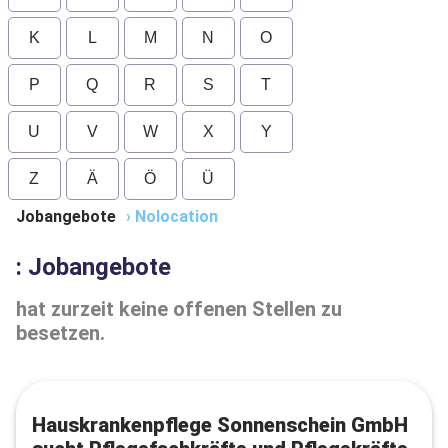
K
L
M
N
O
P
Q
R
S
T
U
V
W
X
Y
Z
Ä
Ö
Ü
Jobangebote
›
Nolocation
: Jobangebote
hat zurzeit keine offenen Stellen zu
besetzen.
Hauskrankenpflege Sonnenschein GmbH