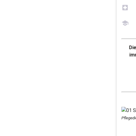
Di
im
Pflegedi