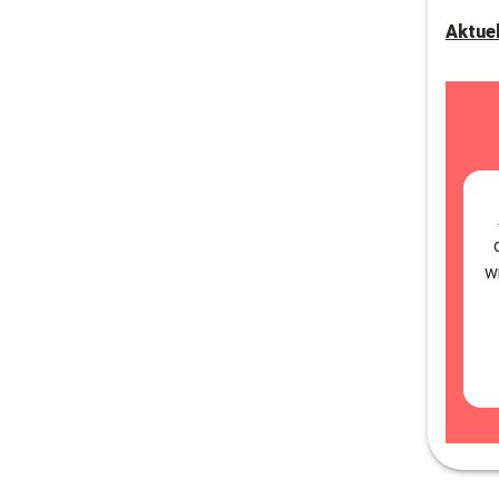
Aktue
w