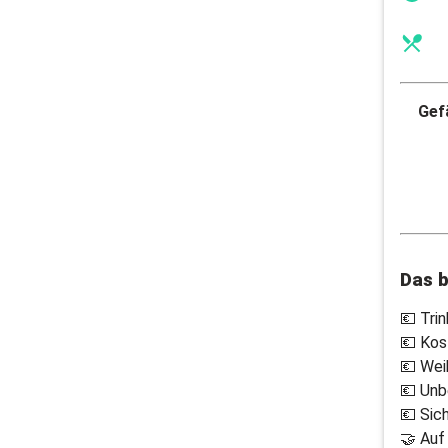
Gefä
Das b
💶 Tri
💶 Kos
💶 Wei
💶 Unb
💶 Sic
🤝 Auf