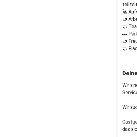
teilzei
🚀 Auf
🤝 Arb
🤝 Tea
🚗 Par
🤝 Fre
🤝 Fla
Dein
Wir si
Servic
Wir su
Gastge
das si