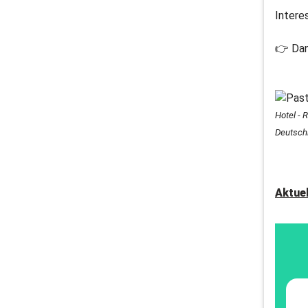
Intere
👉 Dann
Hotel - 
Deutsch
Aktue