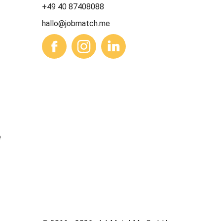
+49 40 87408088
hallo@jobmatch.me
e