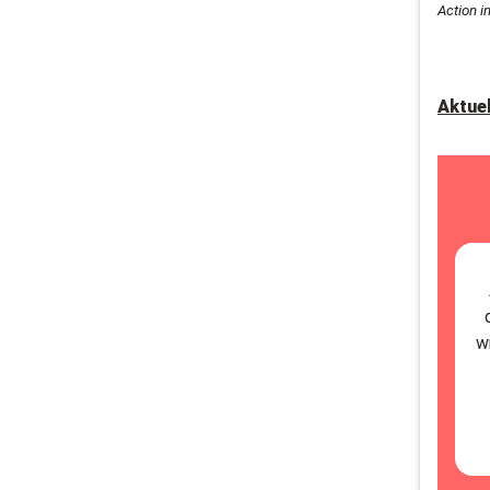
Action i
Aktue
w