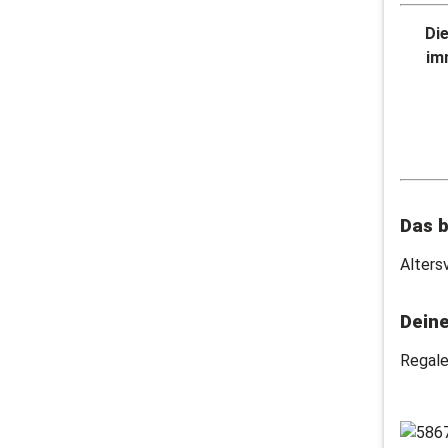
Di
im
Das b
Alters
Dein
Regale