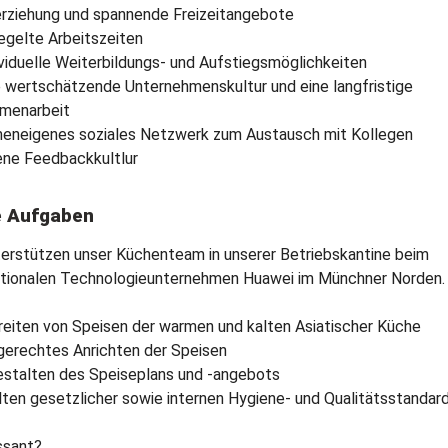
rziehung und spannende Freizeitangebote
egelte Arbeitszeiten
ividuelle Weiterbildungs- und Aufstiegsmöglichkeiten
e wertschätzende Unternehmenskultur und eine langfristige
menarbeit
meneigenes soziales Netzwerk zum Austausch mit Kollegen
ene Feedbackkultlur
e Aufgaben
terstützen unser Küchenteam in unserer Betriebskantine beim
ationalen Technologieunternehmen Huawei im Münchner Norden.
reiten von Speisen der warmen und kalten Asiatischer Küche
gerechtes Anrichten der Speisen
estalten des Speiseplans und -angebots
alten gesetzlicher sowie internen Hygiene- und Qualitätsstandar
ssant?