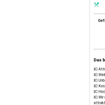
Gefä
Das b
💶 Att
💶 Wei
💶 Unb
💶 Kos
💶 Hoc
💶 Wir
attrak