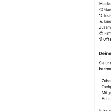
Musike
😍 Ger
🚀 Ind
💪 Ein
Zusam
😍 Fir
👂 Off
Dein
Sie un
intern
- Zube
- Fach
- Mitg
- Einh
Intere