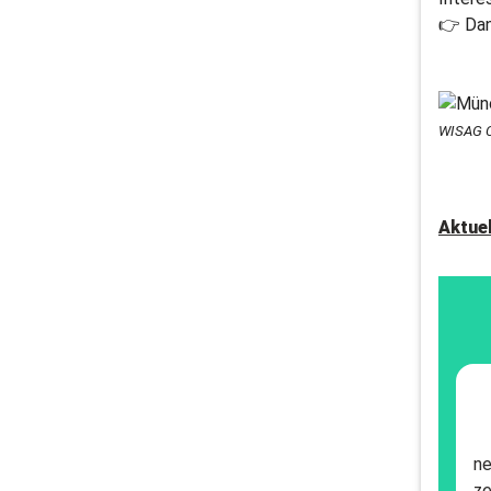
👉 Dann
WISAG C
Aktue
ne
ze