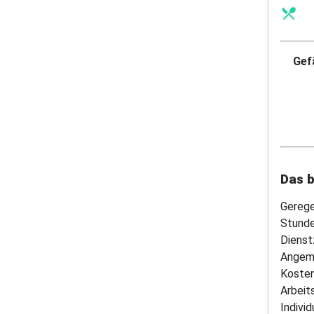
Gefä
Das b
Gerege
Stund
Dienst
Angem
Kosten
Arbeits
Indivi