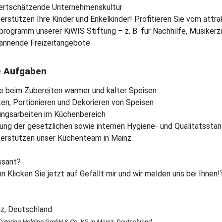
ertschätzende Unternehmenskultur
terstützen Ihre Kinder und Enkelkinder! Profitieren Sie vom attra
programm unserer KiWIS Stiftung – z. B. für Nachhilfe, Musikerz
annende Freizeitangebote
e Aufgaben
fe beim Zubereiten warmer und kalter Speisen
ten, Portionieren und Dekorieren von Speisen
ungsarbeiten im Küchenbereich
tung der gesetzlichen sowie internen Hygiene- und Qualitätssta
terstützen unser Küchenteam in Mainz.
ssant?
n Klicken Sie jetzt auf Gefällt mir und wir melden uns bei Ihnen!
atering Holding GmbH & Co. KG in Mainz, Deutschland