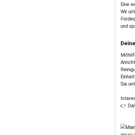
Eine w
Wir un
Förder
und sp
Dein
Mithil
Anrich
Reinig
Einhal
Sie un
Intere
👉 Dan
WISAG C