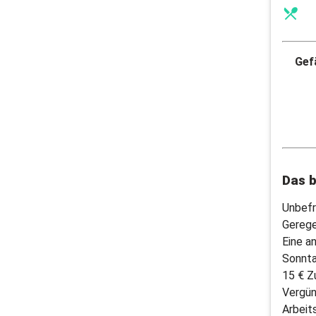
Gefä
Das b
Unbefr
Gerege
Eine a
Sonnt
15 € Z
Vergün
Arbeits