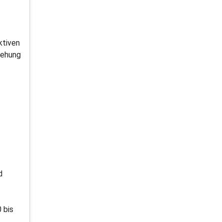
ktiven
iehung
d
 bis