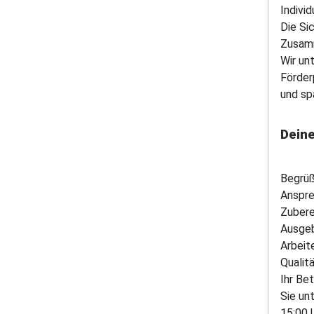
Indivi
Die Si
Zusam
Wir un
Förder
und sp
Dein
Begrüß
Anspre
Zubere
Ausgeb
Arbeit
Qualit
Ihr Bet
Sie un
15:00 U