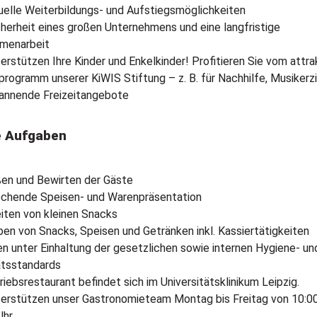
duelle Weiterbildungs- und Aufstiegsmöglichkeiten
cherheit eines großen Unternehmens und eine langfristige
menarbeit
terstützen Ihre Kinder und Enkelkinder! Profitieren Sie vom attra
programm unserer KiWIS Stiftung – z. B. für Nachhilfe, Musikerz
annende Freizeitangebote
e Aufgaben
en und Bewirten der Gäste
chende Speisen- und Warenpräsentation
iten von kleinen Snacks
en von Snacks, Speisen und Getränken inkl. Kassiertätigkeiten
en unter Einhaltung der gesetzlichen sowie internen Hygiene- un
ätsstandards
riebsrestaurant befindet sich im Universitätsklinikum Leipzig.
terstützen unser Gastronomieteam Montag bis Freitag von 10:00
hr.