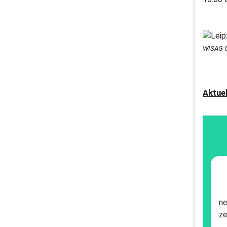
WISAG Ca
Aktue
ne
ze