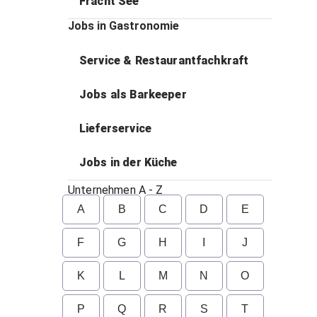
Fracht See
Jobs in Gastronomie
Service & Restaurantfachkraft
Jobs als Barkeeper
Lieferservice
Jobs in der Küche
Unternehmen A - Z
A
B
C
D
E
F
G
H
I
J
K
L
M
N
O
P
Q
R
S
T