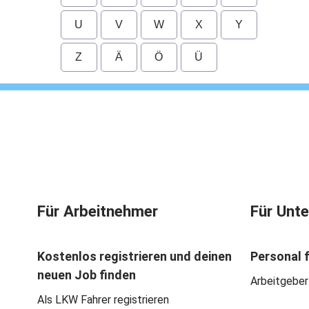
U
V
W
X
Y
Z
Ä
Ö
Ü
Für Arbeitnehmer
Für Unt
Kostenlos registrieren und deinen
Personal 
neuen Job finden
Arbeitgeber
Als LKW Fahrer registrieren