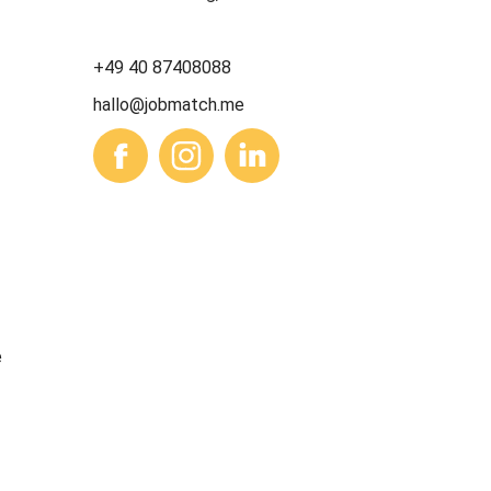
+49 40 87408088
hallo@jobmatch.me
e