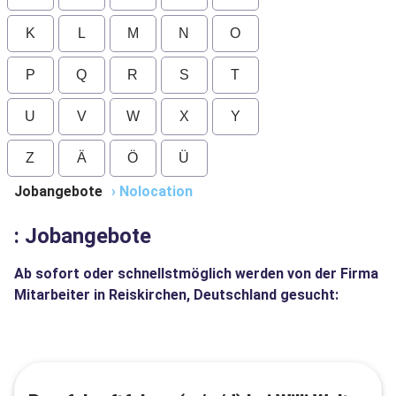
K
L
M
N
O
P
Q
R
S
T
U
V
W
X
Y
Z
Ä
Ö
Ü
Jobangebote
›
Nolocation
: Jobangebote
Ab sofort oder schnellstmöglich werden von der Firma
Mitarbeiter in Reiskirchen, Deutschland gesucht: