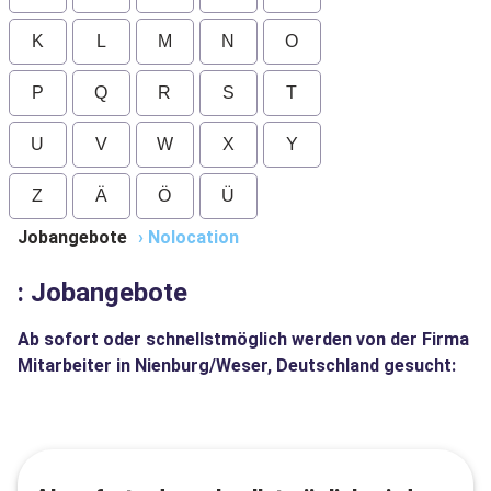
K
L
M
N
O
P
Q
R
S
T
U
V
W
X
Y
Z
Ä
Ö
Ü
Jobangebote
›
Nolocation
: Jobangebote
Ab sofort oder schnellstmöglich werden von der Firma
Mitarbeiter in Nienburg/Weser, Deutschland gesucht: