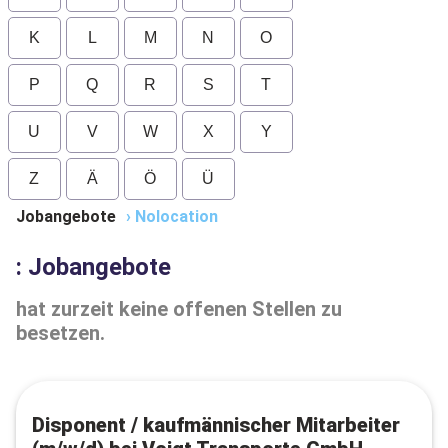
K
L
M
N
O
P
Q
R
S
T
U
V
W
X
Y
Z
Ä
Ö
Ü
Jobangebote
›
Nolocation
: Jobangebote
hat zurzeit keine offenen Stellen zu
besetzen.
Disponent / kaufmännischer Mitarbeiter