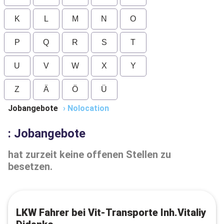
K
L
M
N
O
P
Q
R
S
T
U
V
W
X
Y
Z
Ä
Ö
Ü
Jobangebote
›
Nolocation
: Jobangebote
hat zurzeit keine offenen Stellen zu
besetzen.
LKW Fahrer bei Vit-Transporte Inh.Vitaliy