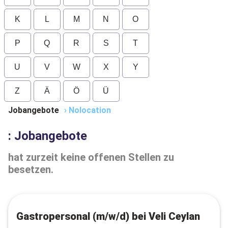
K
L
M
N
O
P
Q
R
S
T
U
V
W
X
Y
Z
Ä
Ö
Ü
Jobangebote
›
Nolocation
: Jobangebote
hat zurzeit keine offenen Stellen zu
besetzen.
Gastropersonal (m/w/d) bei Veli Ceylan