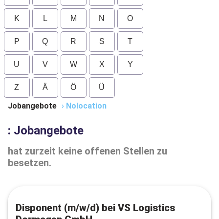
K
L
M
N
O
P
Q
R
S
T
U
V
W
X
Y
Z
Ä
Ö
Ü
Jobangebote
›
Nolocation
: Jobangebote
hat zurzeit keine offenen Stellen zu
besetzen.
Disponent (m/w/d) bei VS Logistics