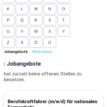
K
L
M
N
O
P
Q
R
S
T
U
V
W
X
Y
Z
Ä
Ö
Ü
Jobangebote
›
Nolocation
: Jobangebote
hat zurzeit keine offenen Stellen zu
besetzen.
Berufskraftfahrer (m/w/d) für nationalen