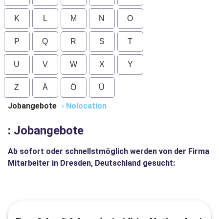
K
L
M
N
O
P
Q
R
S
T
U
V
W
X
Y
Z
Ä
Ö
Ü
Jobangebote
›
Nolocation
: Jobangebote
Ab sofort oder schnellstmöglich werden von der Firma
Mitarbeiter in Dresden, Deutschland gesucht: