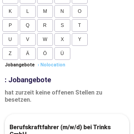
K
L
M
N
O
P
Q
R
S
T
U
V
W
X
Y
Z
Ä
Ö
Ü
Jobangebote
›
Nolocation
: Jobangebote
hat zurzeit keine offenen Stellen zu
besetzen.
Berufskraftfahrer (m/w/d) bei Trinks