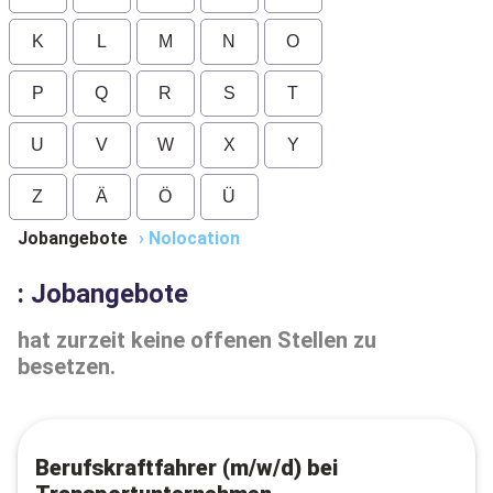
K
L
M
N
O
P
Q
R
S
T
U
V
W
X
Y
Z
Ä
Ö
Ü
Jobangebote
›
Nolocation
: Jobangebote
hat zurzeit keine offenen Stellen zu
besetzen.
Berufskraftfahrer (m/w/d) bei