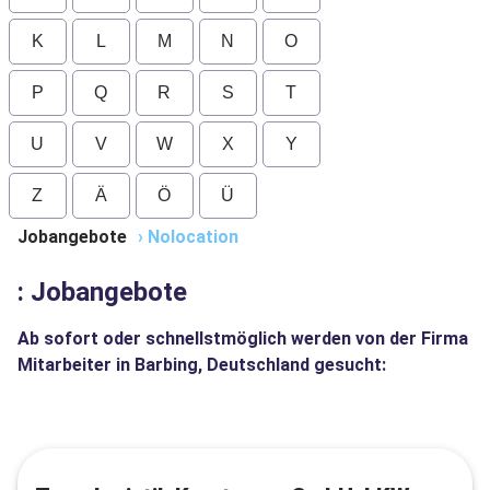
K
L
M
N
O
P
Q
R
S
T
U
V
W
X
Y
Z
Ä
Ö
Ü
Jobangebote
›
Nolocation
: Jobangebote
Ab sofort oder schnellstmöglich werden von der Firma
Mitarbeiter in Barbing, Deutschland gesucht: