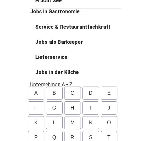
Fracht See
Jobs in Gastronomie
Service & Restaurantfachkraft
Jobs als Barkeeper
Lieferservice
Jobs in der Küche
Unternehmen A - Z
A
B
C
D
E
F
G
H
I
J
K
L
M
N
O
P
Q
R
S
T