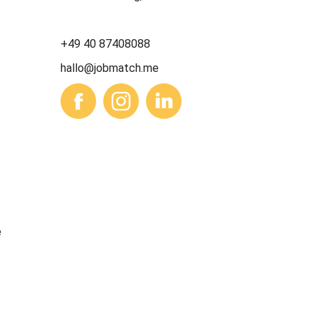
+49 40 87408088
hallo@jobmatch.me
e