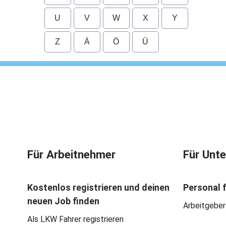
U
V
W
X
Y
Z
Ä
Ö
Ü
Für Arbeitnehmer
Für Unt
Kostenlos registrieren und deinen
Personal 
neuen Job finden
Arbeitgeber
Als LKW Fahrer registrieren