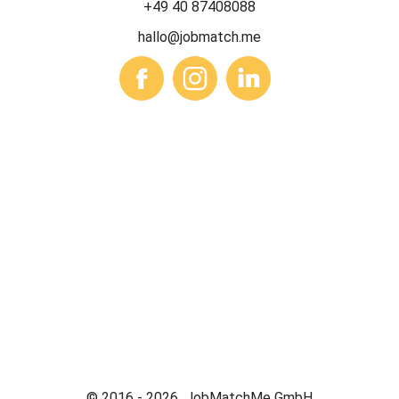
+49 40 87408088
hallo@jobmatch.me
© 2016 -
2026
JobMatchMe GmbH