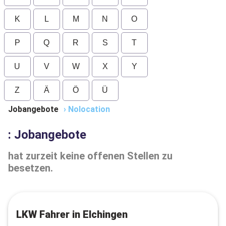
K
L
M
N
O
P
Q
R
S
T
U
V
W
X
Y
Z
Ä
Ö
Ü
Jobangebote
›
Nolocation
: Jobangebote
hat zurzeit keine offenen Stellen zu
besetzen.
LKW Fahrer in Elchingen