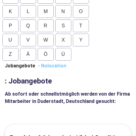
K
L
M
N
O
P
Q
R
S
T
U
V
W
X
Y
Z
Ä
Ö
Ü
Jobangebote
›
Nolocation
: Jobangebote
Ab sofort oder schnellstmöglich werden von der Firma
Mitarbeiter in Duderstadt, Deutschland gesucht: