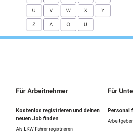
U
V
W
X
Y
Z
Ä
Ö
Ü
Für Arbeitnehmer
Für Unt
Kostenlos registrieren und deinen
Personal 
neuen Job finden
Arbeitgeber
Als LKW Fahrer registrieren