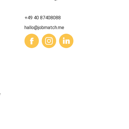
+49 40 87408088
hallo@jobmatch.me
e