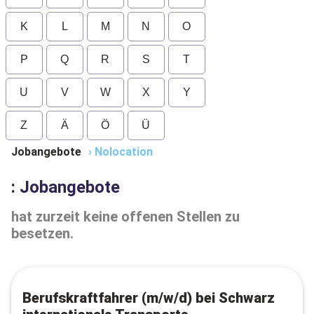
K
L
M
N
O
P
Q
R
S
T
U
V
W
X
Y
Z
Ä
Ö
Ü
Jobangebote
›
Nolocation
: Jobangebote
hat zurzeit keine offenen Stellen zu
besetzen.
Berufskraftfahrer (m/w/d) bei Schwarz