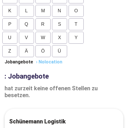
K
L
M
N
O
P
Q
R
S
T
U
V
W
X
Y
Z
Ä
Ö
Ü
Jobangebote
›
Nolocation
: Jobangebote
hat zurzeit keine offenen Stellen zu
besetzen.
Schünemann Logistik