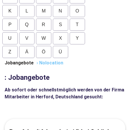
K
L
M
N
O
P
Q
R
S
T
U
V
W
X
Y
Z
Ä
Ö
Ü
Jobangebote
›
Nolocation
: Jobangebote
Ab sofort oder schnellstmöglich werden von der Firma
Mitarbeiter in Herford, Deutschland gesucht: