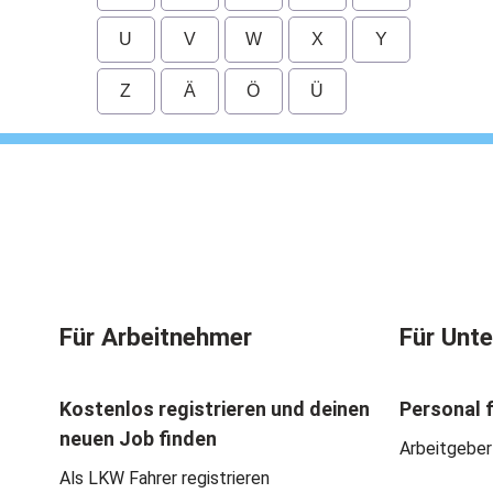
U
V
W
X
Y
Z
Ä
Ö
Ü
Für Arbeitnehmer
Für Unt
Kostenlos registrieren und deinen
Personal 
neuen Job finden
Arbeitgeber
Als LKW Fahrer registrieren