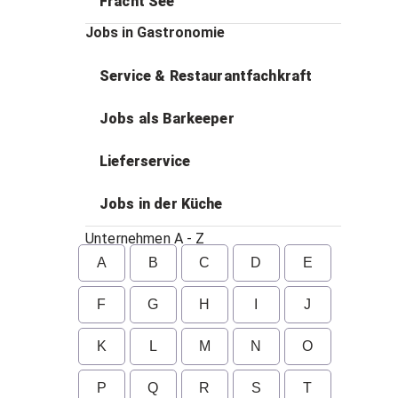
Fracht See
Jobs in Gastronomie
Service & Restaurantfachkraft
Jobs als Barkeeper
Lieferservice
Jobs in der Küche
Unternehmen A - Z
A
B
C
D
E
F
G
H
I
J
K
L
M
N
O
P
Q
R
S
T