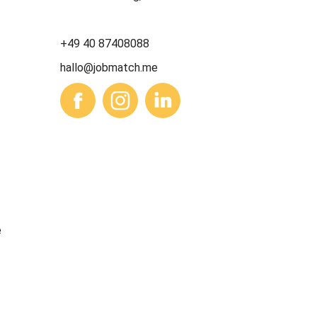
+49 40 87408088
hallo@jobmatch.me
e