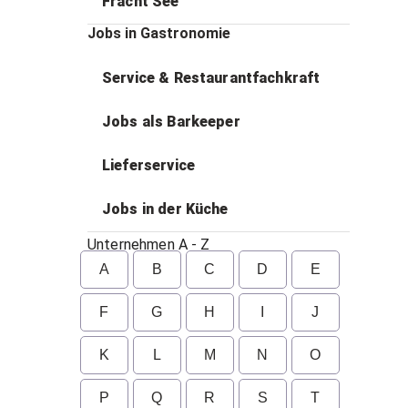
Fracht See
Jobs in Gastronomie
Service & Restaurantfachkraft
Jobs als Barkeeper
Lieferservice
Jobs in der Küche
Unternehmen A - Z
A
B
C
D
E
F
G
H
I
J
K
L
M
N
O
P
Q
R
S
T