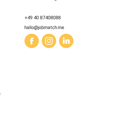
+49 40 87408088
hallo@jobmatch.me
e