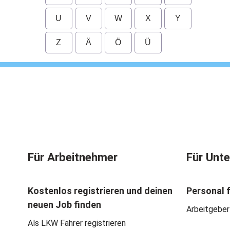
U
V
W
X
Y
Z
Ä
Ö
Ü
Für Arbeitnehmer
Für Unt
Kostenlos registrieren und deinen
Personal 
neuen Job finden
Arbeitgeber
Als LKW Fahrer registrieren