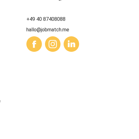
+49 40 87408088
hallo@jobmatch.me
e