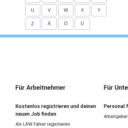
U
V
W
X
Y
Z
Ä
Ö
Ü
Für Arbeitnehmer
Für Unt
Kostenlos registrieren und deinen
Personal 
neuen Job finden
Arbeitgeber
Als LKW Fahrer registrieren