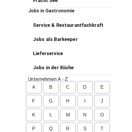
Fracht See
Jobs in Gastronomie
Service & Restaurantfachkraft
Jobs als Barkeeper
Lieferservice
Jobs in der Küche
Unternehmen A - Z
A
B
C
D
E
F
G
H
I
J
K
L
M
N
O
P
Q
R
S
T