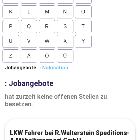
K
L
M
N
O
P
Q
R
S
T
U
V
W
X
Y
Z
Ä
Ö
Ü
Jobangebote
›
Nolocation
: Jobangebote
hat zurzeit keine offenen Stellen zu
besetzen.
LKW Fahrer bei R.Walterstein Speditions-