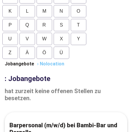
K
L
M
N
O
P
Q
R
S
T
U
V
W
X
Y
Z
Ä
Ö
Ü
Jobangebote
›
Nolocation
: Jobangebote
hat zurzeit keine offenen Stellen zu
besetzen.
Barpersonal (m/w/d) bei Bambi-Bar und