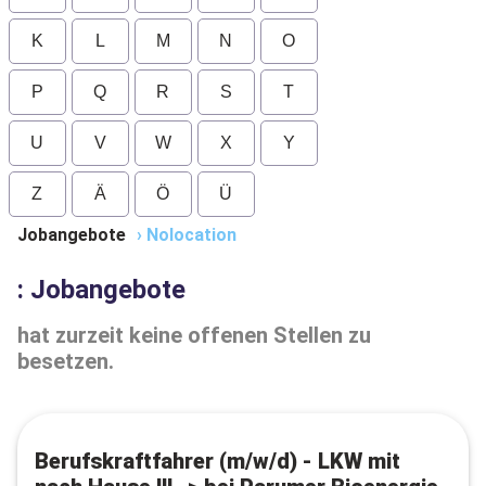
K
L
M
N
O
P
Q
R
S
T
U
V
W
X
Y
Z
Ä
Ö
Ü
Jobangebote
›
Nolocation
: Jobangebote
hat zurzeit keine offenen Stellen zu
besetzen.
Berufskraftfahrer (m/w/d) - LKW mit