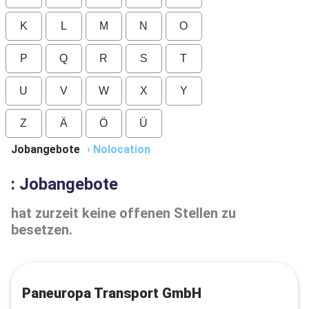
K
L
M
N
O
P
Q
R
S
T
U
V
W
X
Y
Z
Ä
Ö
Ü
Jobangebote
›
Nolocation
: Jobangebote
hat zurzeit keine offenen Stellen zu
besetzen.
Paneuropa Transport GmbH