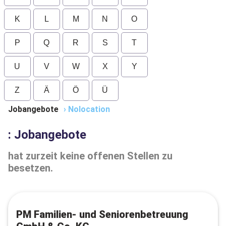
K
L
M
N
O
P
Q
R
S
T
U
V
W
X
Y
Z
Ä
Ö
Ü
Jobangebote
›
Nolocation
: Jobangebote
hat zurzeit keine offenen Stellen zu
besetzen.
PM Familien- und Seniorenbetreuung