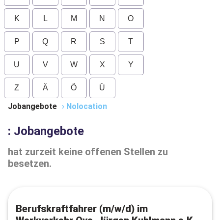
K
L
M
N
O
P
Q
R
S
T
U
V
W
X
Y
Z
Ä
Ö
Ü
Jobangebote
›
Nolocation
: Jobangebote
hat zurzeit keine offenen Stellen zu
besetzen.
Berufskraftfahrer (m/w/d) im