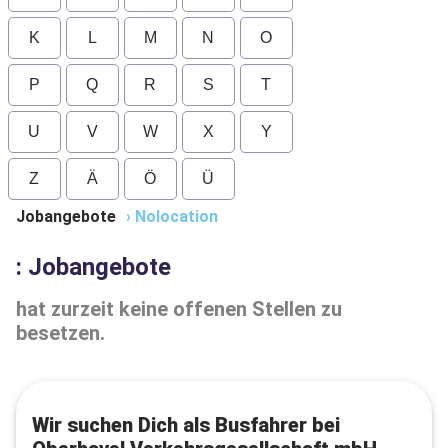
K
L
M
N
O
P
Q
R
S
T
U
V
W
X
Y
Z
Ä
Ö
Ü
Jobangebote
›
Nolocation
: Jobangebote
hat zurzeit keine offenen Stellen zu
besetzen.
Wir suchen Dich als Busfahrer bei