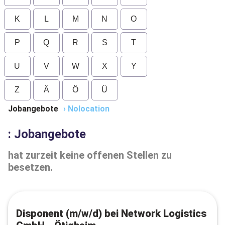
K
L
M
N
O
P
Q
R
S
T
U
V
W
X
Y
Z
Ä
Ö
Ü
Jobangebote
›
Nolocation
: Jobangebote
hat zurzeit keine offenen Stellen zu
besetzen.
Disponent (m/w/d) bei Network Logistics