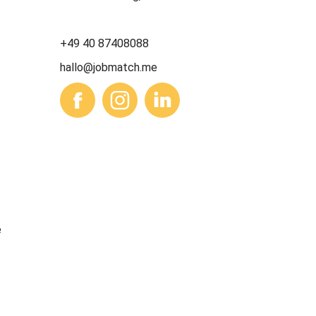
+49 40 87408088
hallo@jobmatch.me
e