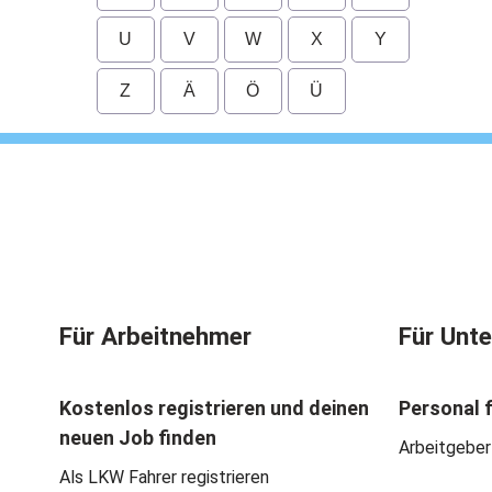
U
V
W
X
Y
Z
Ä
Ö
Ü
Für Arbeitnehmer
Für Unt
Kostenlos registrieren und deinen
Personal 
neuen Job finden
Arbeitgeber
Als LKW Fahrer registrieren