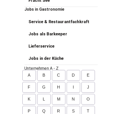
Fracht See
Jobs in Gastronomie
Service & Restaurantfachkraft
Jobs als Barkeeper
Lieferservice
Jobs in der Küche
Unternehmen A - Z
A
B
C
D
E
F
G
H
I
J
K
L
M
N
O
P
Q
R
S
T