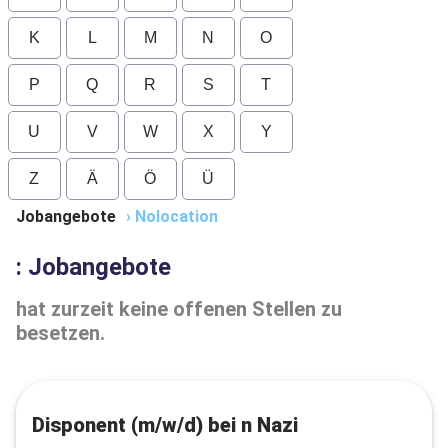
K
L
M
N
O
P
Q
R
S
T
U
V
W
X
Y
Z
Ä
Ö
Ü
Jobangebote
›
Nolocation
: Jobangebote
hat zurzeit keine offenen Stellen zu
besetzen.
Disponent (m/w/d) bei n Nazi