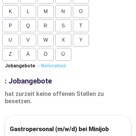
K
L
M
N
O
P
Q
R
S
T
U
V
W
X
Y
Z
Ä
Ö
Ü
Jobangebote
›
Nolocation
: Jobangebote
hat zurzeit keine offenen Stellen zu
besetzen.
Gastropersonal (m/w/d) bei Minijob