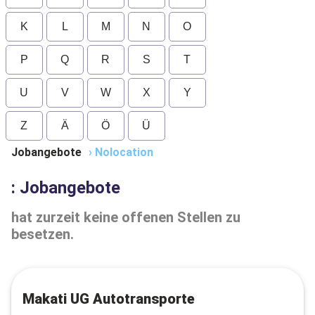
K
L
M
N
O
P
Q
R
S
T
U
V
W
X
Y
Z
Ä
Ö
Ü
Jobangebote
›
Nolocation
: Jobangebote
hat zurzeit keine offenen Stellen zu
besetzen.
Makati UG Autotransporte