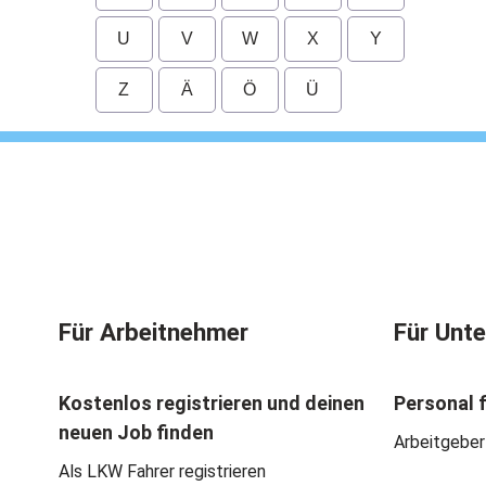
U
V
W
X
Y
Z
Ä
Ö
Ü
Für Arbeitnehmer
Für Unt
Kostenlos registrieren und deinen
Personal 
neuen Job finden
Arbeitgeber
Als LKW Fahrer registrieren