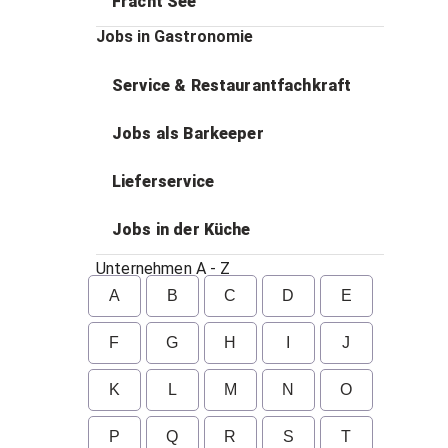
Fracht See
Jobs in Gastronomie
Service & Restaurantfachkraft
Jobs als Barkeeper
Lieferservice
Jobs in der Küche
Unternehmen A - Z
A
B
C
D
E
F
G
H
I
J
K
L
M
N
O
P
Q
R
S
T