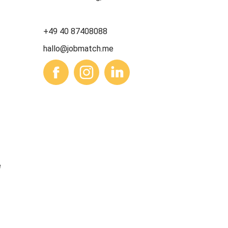
+49 40 87408088
hallo@jobmatch.me
e